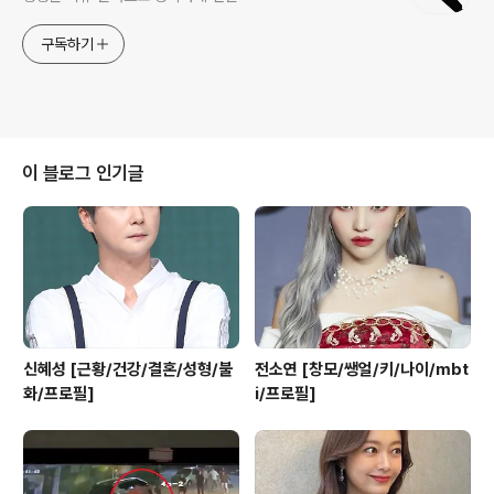
구독하기
이 블로그 인기글
신혜성 [근황/건강/결혼/성형/불
전소연 [창모/쌩얼/키/나이/mbt
화/프로필]
i/프로필]