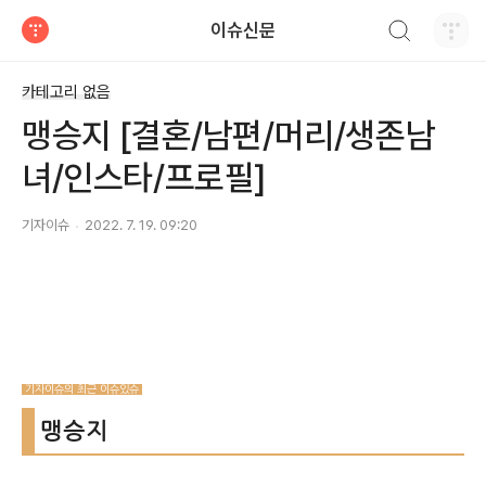
검색하기
이슈신문
티스토리
카테고리 없음
맹승지 [결혼/남편/머리/생존남
녀/인스타/프로필]
기자이슈
2022. 7. 19. 09:20
기자이슈의 최근 이슈있슈
맹승지