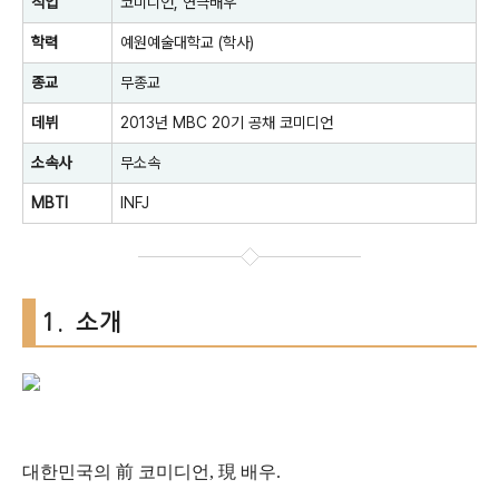
직업
코미디언
,
연극배우
학력
예원예술대학교
(학사)
종교
무종교
데뷔
2013년
MBC
20기 공채 코미디언
소속사
무소속
MBTI
INFJ
1. 소개
대한민국의 前 코미디언, 現 배우.