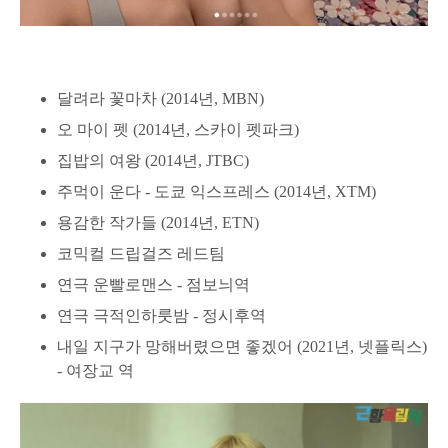
달려라 꽃마차 (2014년, MBN)
오 마이 펫 (2014년, 스카이 펫파크)
집밥의 여왕 (2014년, JTBC)
주먹이 운다 - 도쿄 익스프레스 (2014년, XTM)
용감한 작가들 (2014년, ETN)
코믹컬 드립걸즈 레드팀
연극 운빨로맨스 - 점보늬역
연극 극적인하룻밤 - 정시후역
내일 지구가 망해버렸으면 좋겠어 (2021년, 넷플릭스)
- 여장교 역