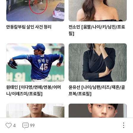
안동칼부림 살인 사건 정리
전소민 [움짤/나이/키/남친/프로
필]
원태인 [이다영/연애/연봉/어머
윤유선 [나이/남편/리즈/재혼/골
니/이레즈미/프로필]
프복/프로필]
4
99