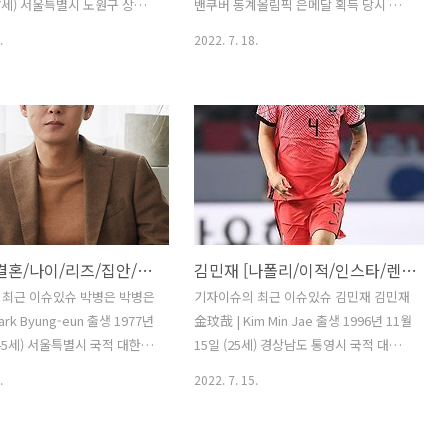
였으나 맹승지의 이..
며, 가족..
37세) 서울특별시 노원구 상계
밴쿠버 동계올림픽 은메달 획득 당시 본
한민국 본관 이천 서씨 (利川
명 아사다 마오 (浅田(あさだ), 真央(ま
.
2022. 7. 18.
 167cm｜B형｜245mm 가족
お))Mao Asada 출생 1990년 9월 25일
동생(1988년생) 반려견 시더
(31세) 아이치현 나고야시 메이토구 국적
등학교 (졸업) 국립국악중학
일본 학력 추쿄대학 (체육학 / 학사) 종목
용전공 / 졸업) 국립국악고등학
피겨 스케이팅 신체 163cm, B형 가족 아
용과 / 전학) 구정고등학교 (졸
버지, 언니 아사다 마이 은퇴 2017년 4월
자대학교 (실용음악학 / 학사)
10일 1. 소개 일본의 前 여자 싱글 피겨 스
 (세례명: 가브리엘라) 데뷔
케이팅 선수이며, 2010 밴쿠버 동계올림
 앨범 'With Freshness' (데
픽 은메달리스트입니다. 1.1. 총평 지치지
7501일, 20주년) 별명 아기
않습니다. 남들이 다 지치는 프로그램 후
박병은 [결혼/나이/리즈/집안/프로필]
김민재 [나폴리/이적/인스타/렌/프로필]
화요정, 헨진, 로코퀸, 믿보배,
반부에서 오히려 힘을 얻어 스케이팅을
vN 공무원, TMT, 불꽃 연기
합니다. 하지만, 김연아와 카롤리나 코스
 최근 이슈있슈 박병은 박병은
기자이슈의 최근 이슈있슈 김민재 김민재
여행 등 MBTI INFP 1. 소개
트너가 가지고 있는 스피드와 파워는 아
k Byung-eun 출생 1977년
金玟哉 | Kim Min Jae 출생 1996년 11월
사다 마오에게 없습니다. 트리..
(45세) 서울특별시 국적 대한민
15일 (25세) 경상남도 통영시 국적 대한
1cm, 70kg, B형, 왼손잡이 가
민국 학력 두룡초등학교 통영초등학교 가
.
2022. 7. 15.
 남동생 학력 안양예술고등학
야초등학교 (2007~2009) 남해해성중학
화과 / 졸업) 중앙대학교 (연극
교 (2009~2010) 연초중학교
사) 데뷔 2000년 MBC 드라마
(2010~2011) 수원공업고등학교