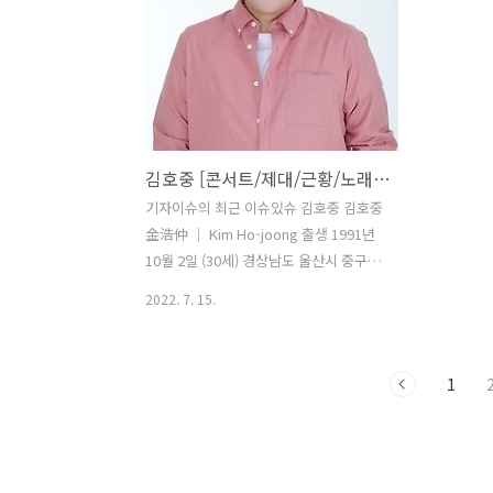
이홍헌, 어머니 견미리언니 이유비, 이부
'신 귀공자'
남동생 이기백 데뷔 2014년 tvN 드라마
주년 특기 
스무살 소속사 나인아토 엔터테인먼트 1.
산, 골프 MB
소개 대한민국의 배우. 2. 배우 활동 2014
잘맨 1. 소
년, tvN 드라마 '스무살'로 데뷔했고 극중
라 삼백 명이
이기광과 함께 연기를 선보였으며 이후
릭터들이 
김호중 [콘서트/제대/근황/노래/군대/프로필]
2016년 KBS2 드라마 '화랑'의 수연 역을
세요. 제 
통해 반류 역의 도지한과 함께 연인 연기
있는 것도 
기자이슈의 최근 이슈있슈 김호중 김호중
를 선보이면서 대중들에게 자신의 존재감
을 가진 게
金浩仲 ｜ Kim Ho-joong 출생 1991년
을 알렸습니다. 시청자들은 극중..
한민국의 배
10월 2일 (30세) 경상남도 울산시 중구
(現 울산광역시 중구) 국적 대한민국 본관
2022. 7. 15.
경주 김씨 (慶州 金氏) 신체 173cm,
86kg, A형, 270mm 가족 친척 이광득
(1983년생) 학력 명정초등학교 (졸업) 울
1
산중학교 (졸업) 경북예술고등학교 (음악
과 성악전공 / 전학) 김천예술고등학교
(성악과 / 졸업) 한양대학교 음악대학 (성
악과 / 중퇴) 종교 개신교 병역 사회복무