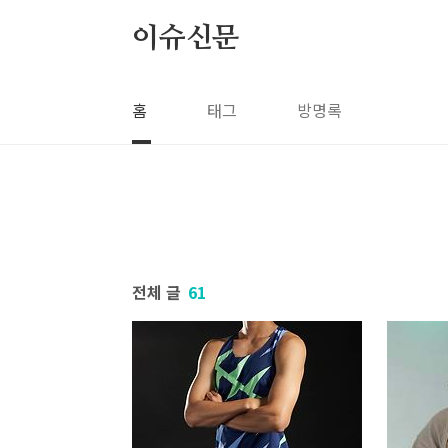
본문 바로가기
이슈신문
홈
태그
방명록
전체 글
61