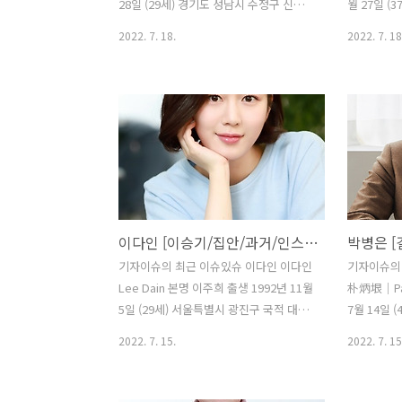
3..
못할 뻔 하
28일 (29세) 경기도 성남시 수정구 신흥
월 27일 (
동 국적 대한민국 본관 장수 황씨 (長水
동 국적 대
2022. 7. 18.
2022. 7. 18
黃氏) 가족 아버지 황동주, 어머니 권영
徐氏) 신체
희, 형 황의철 신체 185cm / 82kg 포지션
부모님, 남
스트라이커 주발 오른발(양발) 등번호 FC
학력 청원초
지롱댕 드 보르도 18 대한민국 축구 국가
교 (한국무
대표팀 16 학력 용인초등학교 (졸업)풍생
교 (한국무
중학교 (졸업)풍생고등학교 (졸업)연세대
업) 동덕여
학교 (체육교육학 / 중퇴) 소속 팀 성남 일
종교 가톨릭
화 천마/성남 FC (2013~2017) 감바 오사
2001년 1집
카 (2017~2019) FC 지롱댕 드 보르도
뷔일로부터 +
이다인 [이승기/집안/과거/인스타/육상/프로필]
(2019~ ) 국가대표 47경기 16골 (2015~ )
복숭아, 월
통산 득점 118골 후원사 아디다스 (X
러블리진, t
기자이슈의 최근 이슈있슈 이다인 이다인
기자이슈의
SPEEDFLOW) 에이전트 병역 병역특..
취미 뜨개질, 
Lee Dain 본명 이주희 출생 1992년 11월
朴炳垠｜Par
대한..
5일 (29세) 서울특별시 광진구 국적 대한
7월 14일 
민국 신체 165cm, B형 학력 숭의초등학
국 신체 18
2022. 7. 15.
2022. 7. 15
교 (졸업)신사중학교 (졸업)풍문여자고등
족 부모님,
학교 (졸업)한양대학교 예술체육대학 (연
교 (연극영
극영화학 / 학사) 가족 생부 임영규, 계부
영화학 / 학