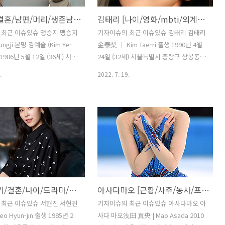
맹승지 [결혼/남편/머리/생존남녀/인스타/프로필]
김태리 [나이/영화/mbti/외계인/프로필]
 최근 이슈있슈 맹승지 맹승지
기자이슈의 최근 이슈있슈 김태리 김태리
ungji 본명 김예슬 (Kim Ye-
金泰梨 ｜ Kim Tae-ri 출생 1990년 4월
 1986년 5월 12일 (36세) 서울
24일 (32세) 서울특별시 중랑구 상봉동
 대한민국 신체 165cm,
국적 대한민국 신체 166cm｜225mm｜
.
2022. 7. 19.
형 가족 부모님, 여동생 김바다
B형 가족 부모님, 할머니, 오빠(1988년
언, 연극배우 학력 예원예술
생) 반려묘 아울이, 범이, 곰이 학력 서울
) 종교 무종교 데뷔 2013년
신현초등학교 (졸업) 신현중학교 (졸업)
기 공채 코미디언 소속사 무소속
영신간호비즈니스고등학교 (디자인과 /
FJ 1. 소개 대한민국의 前 코미디
졸업) 경희대학교 정경대학 (언론정보학 /
. 2. 활동 데뷔 이전에는 연극
학사) 종교 무종교 데뷔 2014년 더바디샵
통해 연기 경험을 쌓았고, 2013
CF 별명 태리야끼, 김탤, 탤, 꼬북이, 사랑
코미디언에 발탁되면서 코미디에
의 밭태리, 김래리, 김보폭, 태리블리, 나
맹스타'로 본인의 이름을 알리
희도, 다이숙희, 태리 보가드 MBTI I???
서현진 [키/결혼/나이/드라마/다이어트/프로필]
아사다마오 [근황/사주/농사/프로필]
니다. 하지만 코빠 자체가 시
official｜ 갤러리｜ 팬카페 1. 소개 대한
면하기 쉬운 금요일 심야 프
민국의 배우. 2. 데뷔 전 1990년 4월 24
 최근 이슈있슈 서현진 서현진
기자이슈의 최근 이슈있슈 아사다마오 아
기 때문에 주목을 많이 받지
일, 서울에서 1남 1녀 중 막내로 태어났으
 Hyun-jin 출생 1985년 2
사다 마오浅田 真央 | Mao Asada 2010