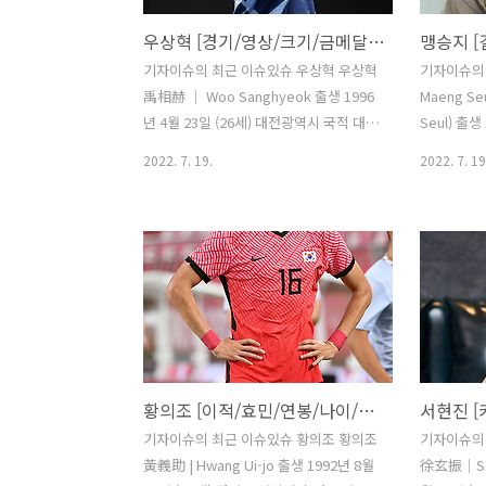
우상혁 [경기/영상/크기/금메달/논란/프로필]
기자이슈의 최근 이슈있슈 우상혁 우상혁
기자이슈의
禹相赫 ｜ Woo Sanghyeok 출생 1996
Maeng Se
년 4월 23일 (26세) 대전광역시 국적 대한
Seul) 출생
민국 본관 단양 우씨 학력 대전중리초등
특별시 국적
2022. 7. 19.
2022. 7. 19
학교 (졸업)대전송촌중학교 (졸업) 충남고
52kg, O
등학교 (졸업)디지털서울문화예술대학교
직업 코미디
(사회체육학 / 학사) 신체 188cm, 73kg,
대학교 (학사
285mm 종목 육상 주종목 높이뛰기 기록
MBC 20
실외 2.35m (2020 도쿄 올림픽, 2022 오
MBTI IN
리건 세계육상선수권대회)실내 2.36m
언, 現 배우
(2022 월드 인도어 투어 브론즈 후스토페
단 활동을 
체) 소속 서천군청 (2013~)국군체육부대
년 공채 
(2021.3.2~) 1. 소개 Let’s go, Woo!할
빠지다에 '
황의조 [이적/효민/연봉/나이/키/프로필]
수 있다, 올라간다! 2020 도쿄 올림픽에
기 시작했습
서 높이뛰기를 하기 전 항상 되뇌인 말. 대
청자들이 외
기자이슈의 최근 이슈있슈 황의조 황의조
기자이슈의
한민국의 높이뛰기 선수입니다. 2022년
로그램이었
黃義助 | Hwang Ui-jo 출생 1992년 8월
徐玄振｜Seo