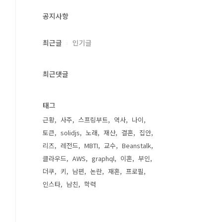
공지사항
최근글
인기글
최근댓글
태그
근황
사주
스프링부트
역사
나이
토큰
solidjs
노래
재산
결혼
집안
리즈
레전드
MBTI
교수
Beanstalk
클라우드
AWS
graphql
이혼
부인
더쿠
키
남편
논란
재혼
프로필
인스타
남친
학력