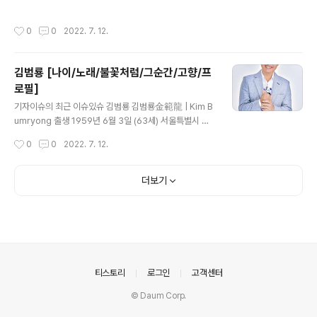
보로 인해 피해자는 포항시 권역에서 활동하는 조직폭력배
원숭이띠 신체 176cm, 60kg, AB형 학력 서일대학교(연
이고 가해자는 도축업자라는 정보가 잘못 알려져 있었습니
극영화학과/졸업) 명지대학교(아동학/학사)명지대학교 대
작성시간
0
0
2022. 7. 12.
다. 피해자 일..
학원(아동학 /석사) 가족 부모님, 아내(1974년생), 슬하 1
남(2009년생) 데뷔 1996년 드라마'신세대 보고서 어른
들은 몰라요' (놀꼬TV) (짜잔아빠TV) 1. 소개 한국의 배우.
김범룡 [나이/노래/불꽃처럼/그순간/고향/프
방귀대장 뿡뿡이 2대 짜잔형으로 유명합니다. 찌리찌리형
로필]
이라고는 안 불립니다. 2. 활동 1996년 KBS에서 방영한
글 내용
드라마 '신세대 보고서 어른들은 몰라요'를 통해 데뷔해 여
기자이슈의 최근 이슈있슈 김범룡 김범룡金範龍 | Kim B
러 뮤지컬에 출연해 뮤지컬 배우로 활동하였습니다. 2005
umryong 출생 1959년 6월 3일 (63세) 서울특별시 마
년 친구의 권유로 방귀대장 뿡뿡이의 짜잔형 오디션을 보
포구 국적 대한민국 학력 여의도고등학교 (졸업) 충북대학
작성시간
0
0
2022. 7. 12.
게..
교 (서양화과 / 학사) 신체 168cm, 59kg, A형 가족 배우
자, 슬하 2남 종교 무종교 데뷔 1985년 '바람 바람 바람' 1.
소개 대한민국의 가수. 1980년대 바람 바람 바람으로 가
더보기
요계 흥행을 불러일으켰던 가수입니다. . 2. 생애 2.1. 대표
곡 1985년 1집 겨울비는 내리고 (가요톱텐 2주 연속1위)
1985년 1집 바람 바람 바람(가요톱텐 5주 연속1위,골든
컵) 1986년 2집 슬픔만 주고 1986년 2집 님 떠나가네 1
987년 3집 현아 1987년 3집 까페와 여인(가요톱텐 5주
연속1위,골든컵) 1989년..
의안내
티스토리
로그인
고객센터
© Daum Corp.