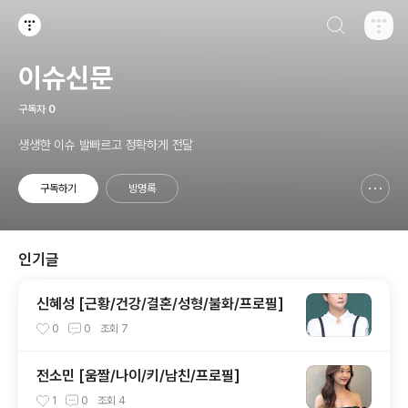
검색하기
티스토리
이슈신문
구독자
0
생생한 이슈 발빠르고 정확하게 전달
구독하기
방명록
신고하기 레이어
열기
인기글
신혜성 [근황/건강/결혼/성형/불화/프로필]
0
0
조회
7
전소민 [움짤/나이/키/남친/프로필]
1
0
조회
4