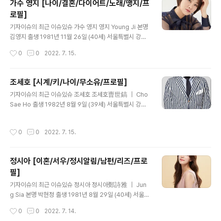
가수 영지 [나이/결혼/다이어트/노래/땡지/프
김천예술고등학교 (성악과 / 졸업) 한양대학교 음악대학
로필]
(성악과 / 중퇴) 종교 개신교 병역 사회복무요원 소집해제
글 내용
(2020년 9월 10일 ~ 2022년 6월 9일) 데뷔 2013년 3
기자이슈의 최근 이슈있슈 가수 영지 영지 Young Ji 본명
월 22일 디지털 싱글 나의 사람아 (데뷔일로부터 +3402
김영지 출생 1981년 11월 26일 (40세) 서울특별시 강북
일, 9주년) 팬덤 ARISS 공식색 임페리얼 퍼플 1. 소개 호중
구 국적 대한민국 신체 O형 학력 화계중학교 (졸업)아현산
작성시간
0
0
2022. 7. 15.
오빠의희망 유퀴즈호중오빠 1.1. 데..
업정보학교 (졸업)동아방송예술대학교 (영상음악과 / 학
사) 데뷔 2003년 버블시스터즈 1집 Bubble Sisters 1.
소개 대한민국의 가수. 2003년에 버블시스터즈라는 그룹
조세호 [시계/키/나이/무소유/프로필]
으로 데뷔해 2005년까지 활동했으며 2013년 무한도전
글 내용
기자이슈의 최근 이슈있슈 조세호 조세호曺世鎬 ｜ Cho
에서 박명수의 어떤가요 중 하하가 부른 'Sexy Boy'에 피
Sae Ho 출생 1982년 8월 9일 (39세) 서울특별시 강서
처링했습니다. 현재는 한양대학교 실용음악과 겸임교수로
구 거주지 서울특별시 마포구 현석동 국적 대한민국 본관
재직 중입니다. 2014년에는 토닥토닥이라는 싱글을 냈는
창녕 조씨 신체 167.6cm, 70kg, B형 가족 아버지 조규
데, 아웃사이더가 피쳐링 했습니다. 허스키한 목소리가 매
작성시간
0
0
2022. 7. 15.
성, 어머니, 누나 학력 서울화곡초등학교 (졸업) 서울경서
력적인 가수. 2021년 트로트 디지털싱글 를 발매하며 에
중학교 (졸업) 명덕고등학교 (졸업) 예원예술대학교 (코미
도전한 ..
디연기학과 / 학사) 종교 가톨릭 (세례명: 세바스티아노) 병
정시아 [이혼/서우/정시알림/남편/리즈/프로
역 공익근무요원 소집해제(現 사회복무요원 소집해제)(20
필]
09년 8월 13일 ~ 2011년 8월 23일) 소속사 이미지나인
글 내용
컴즈 데뷔 2001년 SBS 6기 공채 개그맨 별명 프로불참
기자이슈의 최근 이슈있슈 정시아 정시아鄭詩雅 ｜ Jun
러, 세바스찬, 조삼, 조셉, 조만기, 작은자기, 아기자기, 조느
g Sia 본명 박현정 출생 1981년 8월 29일 (40세) 서울특
님, 이세호, 얀센조 까부노 MBTI ENFP SAY ..
별시 구로구 국적 대한민국 본관 밀양 박씨 가족 어머니, 시
작성시간
0
0
2022. 7. 14.
부 백윤식, 시동생 백서빈 배우자 백도빈(2009년 결혼 ~