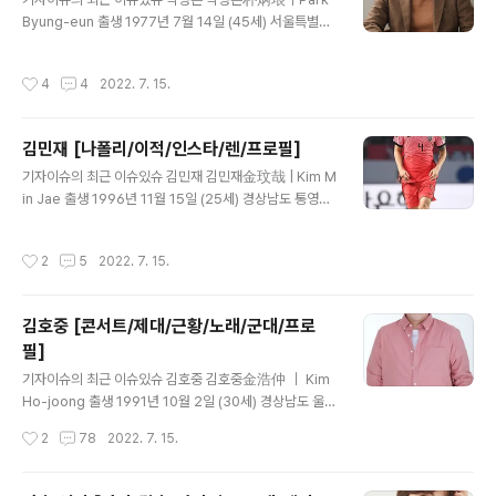
먼트 1. 소개 대한민국의 배우. 2. 배우 활동 2014년, tvN
Byung-eun 출생 1977년 7월 14일 (45세) 서울특별시
드라마 '스무살'로 데뷔했고 극중 이기광과 함께 연기를 선
국적 대한민국 신체 181cm, 70kg, B형, 왼손잡이 가족
보였으며 이후 2016년 KBS2 드라마 '화랑'의 수연 역을
부모님, 남동생 학력 안양예술고등학교 (연극영화과 / 졸
통해 반류 역의 도지한과 함께 연인 연기를 선보이면서 대
작성시간
4
4
2022. 7. 15.
업) 중앙대학교 (연극영화학 / 학사) 데뷔 2000년 MBC
중들에게 자신의 존재감을 알렸습니다. 시청자들은 극중..
드라마 '신 귀공자'데뷔일로부터 +8038일째, 22주년 특
기 낚시 취미 수렵채집, 야구, 등산, 골프 MBTI ENFP 별
김민재 [나폴리/이적/인스타/렌/프로필]
명 박뱅, 뱅은, 조잘맨 1. 소개 "아, 그때 이거? 세 명이 아니
글 내용
라 삼백 명이지. ""저는 다작을 하는 게 캐릭터들이 저한테
기자이슈의 최근 이슈있슈 김민재 김민재金玟哉 | Kim M
다가온다고 생각을 해주세요. 제 목소리와 제 감정으로 표
in Jae 출생 1996년 11월 15일 (25세) 경상남도 통영시
현할 수 있는 것도 좋고요. 그래서 배우라는 직업을 가진 게
국적 대한민국 학력 두룡초등학교 통영초등학교 가야초등
얼마나 다행인지 싶어요. "대한민국의 배..
학교 (2007~2009) 남해해성중학교 (2009~2010) 연
작성시간
2
5
2022. 7. 15.
초중학교 (2010~2011) 수원공업고등학교 (2012~201
5) 연세대학교 (2015~2016) 가족 아버지 김태균 (1970
년생)어머니 이유선 (1969년생)형 김경민 (1995년생)아
김호중 [콘서트/제대/근황/노래/군대/프로
내 안지민(2020년 5월 2일 결혼)딸 김주아 (2021년생)
필]
종교 개신교(루터교회) 포지션 센터백 신체 190cm / 88k
글 내용
g / A형 주발 오른발 (양발) 등번호 페네르바흐체 SK 3 대
기자이슈의 최근 이슈있슈 김호중 김호중金浩仲 ｜ Kim
한민국 축구 국가대표팀 4 프로 입단 2017년 전북 현대
Ho-joong 출생 1991년 10월 2일 (30세) 경상남도 울산
모터스 소속 팀 경주 한국수력..
시 중구(現 울산광역시 중구) 국적 대한민국 본관 경주 김
작성시간
2
78
2022. 7. 15.
씨 (慶州 金氏) 신체 173cm, 86kg, A형, 270mm 가
족 친척 이광득(1983년생) 학력 명정초등학교 (졸업) 울산
중학교 (졸업) 경북예술고등학교 (음악과 성악전공 / 전학)