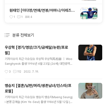
원태인 [이다영/연애/연봉/어머니/이레즈미/
프로필]
1
1
조회
4
분류 전체보기
주요 글 목록
우상혁 [경기/영상/크기/금메달/논란/프로
필]
글 내용
기자이슈의 최근 이슈있슈 우상혁 우상혁禹相赫 ｜ Woo
Sanghyeok 출생 1996년 4월 23일 (26세) 대전광역시
국적 대한민국 본관 단양 우씨 학력 대전중리초등학교 (졸
작성시간
3
112
2022. 7. 19.
업)대전송촌중학교 (졸업) 충남고등학교 (졸업)디지털서울
문화예술대학교 (사회체육학 / 학사) 신체 188cm, 73kg,
285mm 종목 육상 주종목 높이뛰기 기록 실외 2.35m
맹승지 [결혼/남편/머리/생존남녀/인스타/프
(2020 도쿄 올림픽, 2022 오리건 세계육상선수권대회)
로필]
실내 2.36m (2022 월드 인도어 투어 브론즈 후스토페
글 내용
체) 소속 서천군청 (2013~)국군체육부대 (2021.3.2~) 1.
기자이슈의 최근 이슈있슈 맹승지 맹승지Maeng Seungj
소개 Let’s go, Woo!할 수 있다, 올라간다! 2020 도쿄
i 본명 김예슬 (Kim Ye-Seul) 출생 1986년 5월 12일 (3
올림픽에서 높이뛰기를 하기 전 항상 되뇌인 말. 대한민국
6세) 서울특별시 국적 대한민국 신체 165cm, 52kg, O