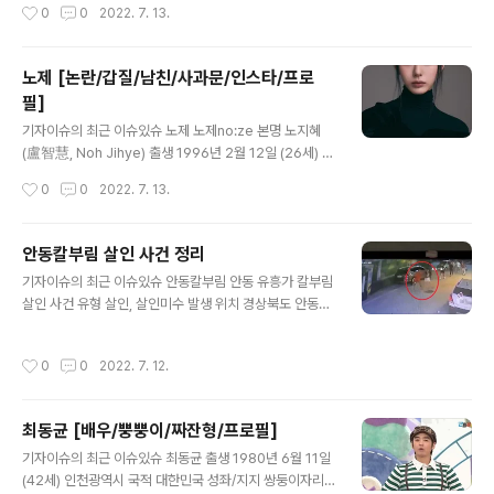
작성시간
0
0
2022. 7. 13.
루먼이 주도적으로 참여하고 있습니다. 원래는 "차세대 우
(졸업)부원고등학교 (중퇴) 레이블 F.T.W Independent
주 망원경(NG..
Records 크루 딕키즈 크루 데뷔 2018년 EP Bipolar In
Ma Neck 1. 소개 FUCK 기자들, 내 태도가 HIP HOPM
노제 [논란/갑질/남친/사과문/인스타/프로
Y NAME BULLY DA BA$TARD I'LL NEVER LIE내 출
필]
신은 지옥 밑에서야열심히 산 게 죄라면 내 목을 찔러라 걍
글 내용
20 Birthday 中1대한민국의 래퍼. 이름 Bully Da Ba$t
기자이슈의 최근 이슈있슈 노제 노제no:ze 본명 노지혜
ard(불리 다 바스타드)는 '나쁜 놈들을 때려잡는 놈'이라는
(盧智慧, Noh Jihye) 출생 1996년 2월 12일 (26세) 대
뜻이라고 합니다. 마약 범죄 이후 마약의 해로운 점과 마약
전광역시 국적 대한민국 신체 164cm, B형, 235mm 가
작성시간
0
0
2022. 7. 13.
..
족 아버지, 어머니(1973년생), 오빠(1995년생) 학력 목운
중학교 (졸업) 한림연예예술고등학교 (실용무용과 / 졸업)
소속사 스타팅하우스 팬덤명 노제여보단 별명 노제여보,
안동칼부림 살인 사건 정리
아기 고양이, 아기 맹수, 졔, 김노제, 눕제, 노제아가, 수지,
글 내용
기자이슈의 최근 이슈있슈 안동칼부림 안동 유흥가 칼부림
근육 고양이, 노노제, ㅇㅇ캣, 김시크 좌우명 내 선택에 후
살인 사건 유형 살인, 살인미수 발생 위치 경상북도 안동시
회를 남기지 말자 MBTI ISFP 1. 소개 대한민국의 댄서, 안
용의자 A모씨(21세·남) 피해자 B모씨(23세·남) 범행 동기
무가, 댄스 트레이너. 힙합 댄스 크루 웨이비의 리더입니다.
B모씨 일행에 의한 폭행 피해 1. 소개 2022년 7월 4일 새
댄스의 주 장르는 힙합과 코레오그래피입니다. EXO 카이
작성시간
0
0
2022. 7. 12.
벽 2시 30분경, 경상북도 안동시 옥동 화인빌딩 인근 술집
의 솔로 활동곡 '음 (Mmmh)'의 ..
에서 관광을 온 대학생 남성 일행 5명이 면식 없는 20대
남성 피의자에게 시비를 걸고 1시간 이상 집단폭행을 가했
최동균 [배우/뿡뿡이/짜잔형/프로필]
으며, 이에 피의자가 근처 편의점에서 공업용 커터칼을 구
글 내용
매한 후 자신을 폭행한 일행을 다시 찾아가 길거리에서 일
기자이슈의 최근 이슈있슈 최동균 출생 1980년 6월 11일
행들 중 한 명을 살해한 사건입니다. 3. 반응 사건 초기, 오
(42세) 인천광역시 국적 대한민국 성좌/지지 쌍둥이자리/