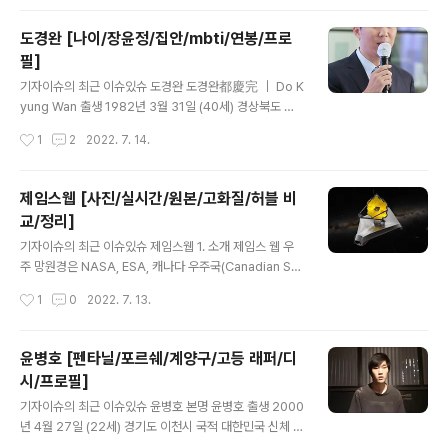
현재)아들 백준우(2009년 7월 15일생)딸 백서우(2012
년 4월 19일생) 신체 168cm｜45kg｜A형 종교 기독교
도경완 [나이/장윤정/집안/mbti/연봉/프로
학력 서울구로초등학교 (졸업)신도림중학교 (졸업)덕성여
필]
자고등학교 (졸업)세종대학교 (영화예술학 / 학사) 데뷔 19
글 내용
99년 KBS 드라마 학교 2 소속 매니지먼트 구 1. 소개 대한
기자이슈의 최근 이슈있슈 도경완 도경완都慶完 ｜ Do K
민국의 배우. 고등학교 3학년이던 1999년, 청소년 드라마
yung Wan 출생 1982년 3월 31일 (40세) 경상북도 성
학교 2 10회에 출연하여 연기자로 데뷔하게 됩니다. 200
주군 국적 대한민국 본관 성주 도씨 서재공파 33세손 신체
작성시간
1
2
2022. 7. 14.
3년에 방송된 MTV 코리아에서 생방송 VJ 쇼인..
185cm, 85kg, B형 가족 부모님 배우자 장윤정(2013년
결혼 ~ 현재) 자녀 아들 도연우(2014년 6월 13일생)딸 도
하영(2018년 11월 9일생) 학력 서울화곡초등학교 (졸업)
제임스웹 [사진/실시간/원본/고화질/허블 비
고등학교 졸업학력 검정고시 (합격) 공군사관학교 (54기 /
교/정리]
중퇴) 홍익대학교 공과대학 (전자전기공학 / 학사) 종교 불
글 내용
교 병역 경찰청 의무경찰 수경 만기전역 데뷔 2009년 KB
기자이슈의 최근 이슈있슈 제임스웹 1. 소개 제임스 웹 우
S 35기 공채 아나운서 경력 KBS 아나운서(2009년 ~ 2
주 망원경은 NASA, ESA, 캐나다 우주국(Canadian Sp
021년) 별명 도책바가지, 도라지, 도플갱어 1. 소개 대한민
ace Agency; CSA)이 개발한 허블 우주 망원경과 스피
작성시간
1
0
2022. 7. 13.
국의 아나운서 출신 방송인입니다. ..
처 우주 망원경의 뒤를 잇는 우주 망원경으로, 주황색의 가
시광선 부터 근적외선 및 적외선 영역의 관측을 수행합니
다. 기존 지상 망원경이나 우주 망원경이 관측할 수 없었던
윤병호 [펜타닐/포르쉐/계양구/고등 래퍼/디
아주 먼 거리에 위치한 심우주 천체들을 관측하는 것이 주
시/프로필]
목표 중 하나로, 이를 위해 적외선 관측 능력이 매우 뛰어나
글 내용
도록 설계되었습니다. 또한 외계 행성의 대기를 통과한 빛
기자이슈의 최근 이슈있슈 윤병호 본명 윤병호 출생 2000
을 관측해서 외계 행성의 대기 조성 및 환경에 대해서 제대
년 4월 27일 (22세) 경기도 이천시 국적 대한민국 신체 1
로 연구할 수 있을 것으로 기대됩니다. 제작에는 노스롭 그
83cm, 62kg 학력 장호원초등학교 (졸업)장호원중학교