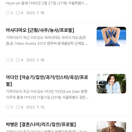
(2015~ ) 통산 득점 118골 후원사 아디다스 (X SPEEDF
Hyun-jin 출생 1985년 2월 27일 (37세) 서울특별시 노
LOW) 에이전트 병역 병역특..
원구 상계동 국적 대한민국 본관 이천 서씨 (利川 徐氏)
작성시간
2
4
2022. 7. 18.
신체 167cm｜B형｜245mm 가족 부모님, 남동생(198
8년생) 반려견 시더 학력 청원초등학교 (졸업) 국립국악중
학교 (한국무용전공 / 졸업) 국립국악고등학교 (한국무용과
아사다마오 [근황/사주/농사/프로필]
/ 전학) 구정고등학교 (졸업) 동덕여자대학교 (실용음악학 /
글 내용
기자이슈의 최근 이슈있슈 아사다마오 아사다 마오浅田
학사) 종교 가톨릭 (세례명: 가브리엘라) 데뷔 2001년 1집
真央 | Mao Asada 2010 밴쿠버 동계올림픽 은메달 획
앨범 'With Freshness' (데뷔일로부터 +7501일, 20주
득 당시 본명 아사다 마오 (浅田(あさだ), 真央(まお))M
년) 별명 아기 복숭아, 월화요정, 헨진, 로코퀸, 믿보배, 러
ao Asada 출생 1990년 9월 25일 (31세) 아이치현 나
블리진, tvN 공무원, TMT, 불꽃 연기 취미 뜨개질, 여행
작성시간
2
4
2022. 7. 18.
고야시 메이토구 국적 일본 학력 추쿄대학 (체육학 / 학사)
등 MBTI INFP 1. 소개 대한..
종목 피겨 스케이팅 신체 163cm, B형 가족 아버지, 언니
아사다 마이 은퇴 2017년 4월 10일 1. 소개 일본의 前 여
이다인 [이승기/집안/과거/인스타/육상/프로
자 싱글 피겨 스케이팅 선수이며, 2010 밴쿠버 동계올림
필]
픽 은메달리스트입니다. 1.1. 총평 지치지 않습니다. 남들이
글 내용
다 지치는 프로그램 후반부에서 오히려 힘을 얻어 스케이
기자이슈의 최근 이슈있슈 이다인 이다인Lee Dain 본명
팅을 합니다. 하지만, 김연아와 카롤리나 코스트너가 가지
이주희 출생 1992년 11월 5일 (29세) 서울특별시 광진구
고 있는 스피드와 파워는 아사다 마오에게 없습니다. 트리..
국적 대한민국 신체 165cm, B형 학력 숭의초등학교 (졸
작성시간
2
4
2022. 7. 15.
업)신사중학교 (졸업)풍문여자고등학교 (졸업)한양대학교
예술체육대학 (연극영화학 / 학사) 가족 생부 임영규, 계부
이홍헌, 어머니 견미리언니 이유비, 이부 남동생 이기백 데
박병은 [결혼/나이/리즈/집안/프로필]
뷔 2014년 tvN 드라마 스무살 소속사 나인아토 엔터테인
글 내용
기자이슈의 최근 이슈있슈 박병은 박병은朴炳垠｜Park