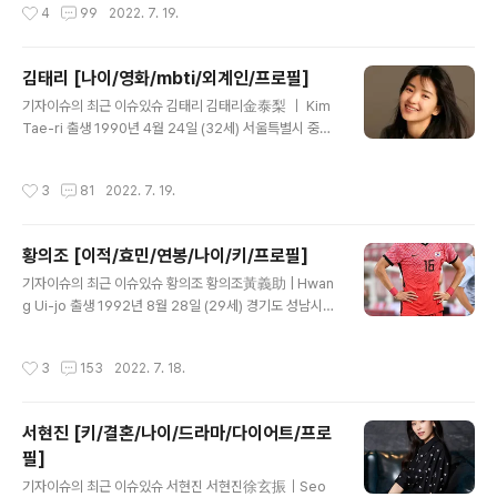
작성시간
4
99
2022. 7. 19.
의 높이뛰기 선수입니다. 2022년 3..
형 가족 부모님, 여동생 김바다 직업 코미디언, 연극배우 학
력 예원예술대학교 (학사) 종교 무종교 데뷔 2013년 MB
C 20기 공채 코미디언 소속사 무소속 MBTI INFJ 1. 소개
김태리 [나이/영화/mbti/외계인/프로필]
대한민국의 前 코미디언, 現 배우. 2. 활동 데뷔 이전에는
글 내용
기자이슈의 최근 이슈있슈 김태리 김태리金泰梨 ｜ Kim
연극단 활동을 통해 연기 경험을 쌓았고, 2013년 공채 코
Tae-ri 출생 1990년 4월 24일 (32세) 서울특별시 중랑
미디언에 발탁되면서 코미디에 빠지다에 '맹스타'로 본인
구 상봉동 국적 대한민국 신체 166cm｜225mm｜B형
의 이름을 알리기 시작했습니다. 하지만 코빠 자체가 시청
가족 부모님, 할머니, 오빠(1988년생) 반려묘 아울이, 범
자들이 외면하기 쉬운 금요일 심야 프로그램이었기 때문에
작성시간
3
81
2022. 7. 19.
이, 곰이 학력 서울신현초등학교 (졸업) 신현중학교 (졸업)
주목을 많이 받지 못할 뻔 하였으나 맹승지의 이..
영신간호비즈니스고등학교 (디자인과 / 졸업) 경희대학교
정경대학 (언론정보학 / 학사) 종교 무종교 데뷔 2014년
황의조 [이적/효민/연봉/나이/키/프로필]
더바디샵 CF 별명 태리야끼, 김탤, 탤, 꼬북이, 사랑의 밭태
글 내용
리, 김래리, 김보폭, 태리블리, 나희도, 다이숙희, 태리 보가
기자이슈의 최근 이슈있슈 황의조 황의조黃義助 | Hwan
드 MBTI I??? official｜ 갤러리｜ 팬카페 1. 소개 대한민
g Ui-jo 출생 1992년 8월 28일 (29세) 경기도 성남시
국의 배우. 2. 데뷔 전 1990년 4월 24일, 서울에서 1남 1
수정구 신흥동 국적 대한민국 본관 장수 황씨 (長水 黃氏)
녀 중 막내로 태어났으며, 가족..
가족 아버지 황동주, 어머니 권영희, 형 황의철 신체 185c
작성시간
3
153
2022. 7. 18.
m / 82kg 포지션 스트라이커 주발 오른발(양발) 등번호 F
C 지롱댕 드 보르도 18 대한민국 축구 국가대표팀 16 학력
용인초등학교 (졸업)풍생중학교 (졸업)풍생고등학교 (졸
서현진 [키/결혼/나이/드라마/다이어트/프로
업)연세대학교 (체육교육학 / 중퇴) 소속 팀 성남 일화 천
필]
마/성남 FC (2013~2017) 감바 오사카 (2017~2019)
글 내용
FC 지롱댕 드 보르도 (2019~ ) 국가대표 47경기 16골
기자이슈의 최근 이슈있슈 서현진 서현진徐玄振｜Seo