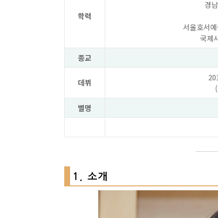
경남
학력
서울호서예
국제
종교
20
데뷔
별명
1. 소개