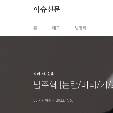
본문 바로가기
이슈신문
홈
태그
방명록
카테고리 없음
남주혁 [논란/머리/키/
by 기자이슈
2022. 7. 5.