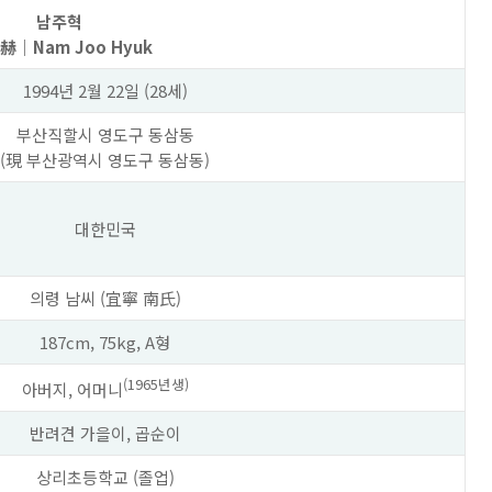
남주혁
赫
｜Nam Joo Hyuk
1994년
2월 22일
(28세)
부산직할시
영도구
동삼동
(現
부산광역시
영도구
동삼동
)
대한민국
의령 남씨
(宜寧 南氏)
187cm, 75kg,
A형
(1965년생)
아버지, 어머니
반려견 가을이, 곱순이
상리초등학교
(졸업)