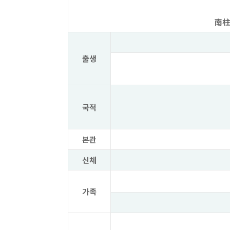
南柱
출생
국적
본관
신체
가족