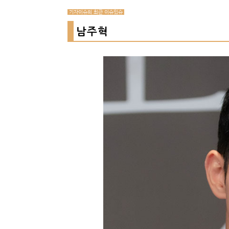
기자이슈의 최근 이슈있슈
남주혁