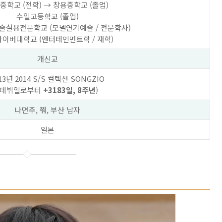
중학교
(전학)
→
창용중학교
(졸업)
수일고등학교
(졸업)
술실용전문학교
(모델연기예술 / 전문학사)
사이버대학교
(엔터테인먼트학 / 재학)
개신교
13년
2014 S/S 컬렉션 SONGZIO
(데뷔일로부터
+3183일, 8주년
)
나면주, 쭤,
부산
남자
일본