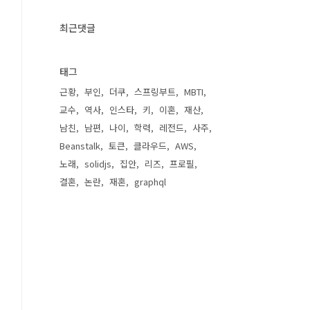
최근댓글
태그
근황
부인
더쿠
스프링부트
MBTI
교수
역사
인스타
키
이혼
재산
남친
남편
나이
학력
레전드
사주
Beanstalk
토큰
클라우드
AWS
노래
solidjs
집안
리즈
프로필
결혼
논란
재혼
graphql