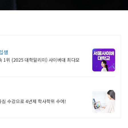
편입생
속 1위 (2025 대학알리미) 사이버대 최다모
중심 수강으로 4년제 학사학위 수여!