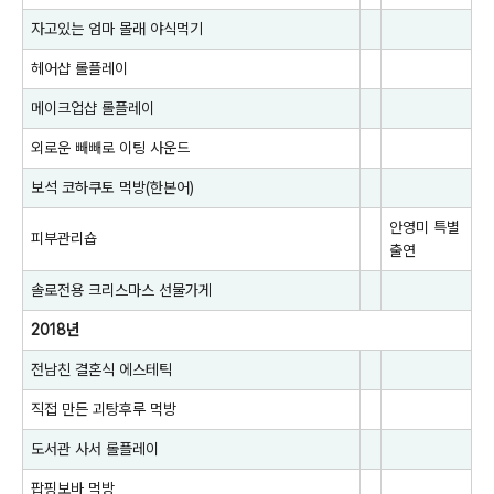
자고있는 엄마 몰래 야식먹기
헤어샵 롤플레이
메이크업샵 롤플레이
외로운 빼빼로 이팅 사운드
보석 코하쿠토 먹방(한본어)
안영미
특별
피부관리숍
출연
솔로전용 크리스마스 선물가게
2018년
전남친 결혼식 에스테틱
직접 만든 괴탕후루 먹방
도서관 사서 롤플레이
팝핑보바 먹방