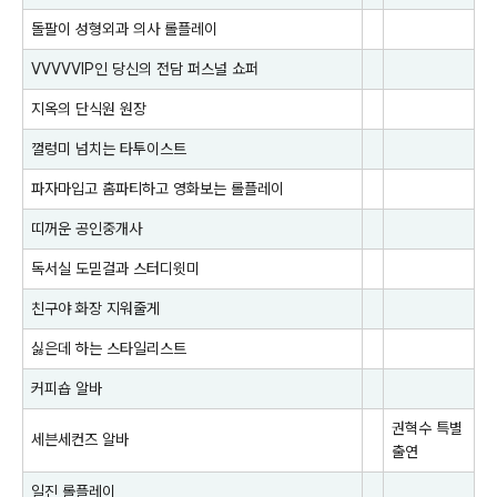
돌팔이 성형외과 의사 롤플레이
VVVVVIP인 당신의 전담 퍼스널 쇼퍼
지옥의 단식원 원장
껄렁미 넘치는 타투이스트
파자마입고 홈파티하고 영화보는 롤플레이
띠꺼운 공인중개사
독서실 도믿걸과 스터디윗미
친구야 화장 지워줄게
싫은데 하는 스타일리스트
커피숍 알바
권혁수
특별
세븐세컨즈 알바
출연
일진 롤플레이