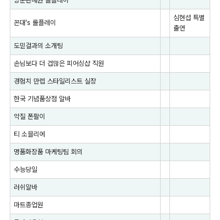
방문판매원 롤플레이
심현섭
특별
꼰대's 롤플레이
출연
도믿걸과의 소개팅
손님보다 더 겁많은 피어싱샵 직원
경험치 만렙 스타일리스트 실장
한국 기념품상점 알바
악질 폰팔이
티 소믈리에
명품화장품 마케팅팀 회의
수능당일
러쉬알바
마트종업원