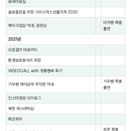
동네미용실
솔로들만을 위한 크리스마스선물가게 2020
미카쌤
특별
메이크업샵 막내, 원장님
출연
2021년
도믿걸의 타로카드
환경보호동아리 회장
VIDEOCALL with 영통팬싸 후기
기우쌤
특별
기우쌤 헤어샵에 취직한 막내
출연
인스타갬성 브이로그
북한 에스테틱샵
화상회의
최준
특별