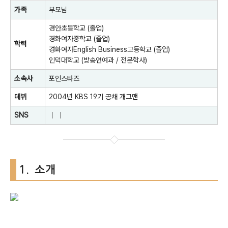
가족
부모님
경안초등학교
(졸업)
경화여자중학교
(졸업)
학력
경화여자English Business고등학교
(졸업)
인덕대학교
(방송연예과 / 전문학사)
소속사
포인스타즈
데뷔
2004년
KBS
19기 공채
개그맨
SNS
｜
｜
1. 소개