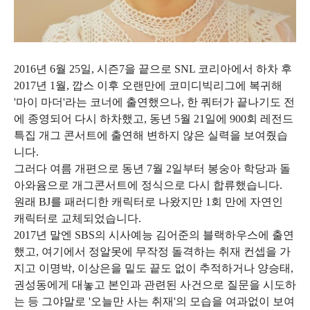
2016년 6월 25일, 시즌7을 끝으로 SNL 코리아에서 하차 후
2017년 1월, 깝스 이후 오랜만에 코미디빅리그에 복귀해
'마이 마더'라는 코너에 출연했으나, 한 쿼터가 끝나기도 전
에 종영되어 다시 하차했고, 동년 5월 21일에 900회 레전드
특집 개그 콘서트에 출연해 변하지 않은 실력을 보여줬습
니다.
그러다 여름 개편으로 동년 7월 2일부터 봉숭아 학당과 돌
아와윰으로 개그콘서트에 정식으로 다시 합류했습니다.
원래 BJ를 패러디한 캐릭터로 나왔지만 1회 만에 자연인
캐릭터로 교체되었습니다.
2017년 말엔 SBS의 시사예능 김어준의 블랙하우스에 출연
했고, 여기에서 정알못에 무작정 돌격하는 취재 컨셉을 가
지고 이명박, 이상은을 밑도 끝도 없이 추적하거나 양승태,
권성동에게 대놓고 본인과 관련된 사건으로 질문을 시도하
는 등 그야말로 '오늘만 사는 취재'의 모습을 여과없이 보여