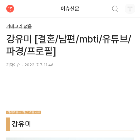
검색하기
이슈신문
티스토리
카테고리 없음
강유미 [결혼/남편/mbti/유튜브/
파경/프로필]
기자이슈
2022. 7. 7. 11:46
기자이슈의 최근 이슈있슈
강유미