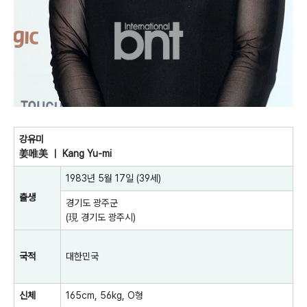
강유미
姜唯美 ｜ Kang Yu-mi
1983년
5월 17일
(39세)
출생
경기도
광주군
(現
경기도
광주시
)
국적
대한민국
신체
165cm, 56kg, O형