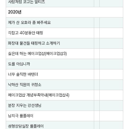
사람처럼 코고는 말티즈
2020년
제가 산 오호라 좀 봐주세요
각잡고 40분동안 태핑
화장대 물건들 태핑하고 소개하기
싫은데 하는 메이크업샵(메이크업샵3)
도를 아십니까
너무 솔직한 바텐더
낙하산 직원의 귀청소
메이크업샵 개념부족막내(메이크업샵4)
분장 지우는 강선생님
납치극 롤플레이
성형상담실장 롤플레이