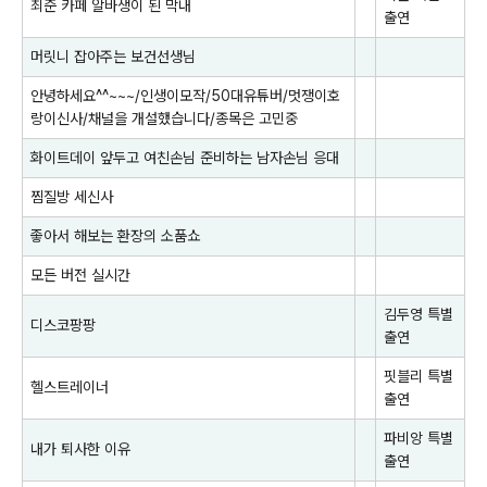
최준 카페 알바생이 된 막내
출연
머릿니 잡아주는 보건선생님
안녕하세요^^~~~/인생이모작/50대유튜버/멋쟁이호
랑이신사/채널을 개설했습니다/종목은 고민중
화이트데이 앞두고 여친손님 준비하는 남자손님 응대
찜질방 세신사
좋아서 해보는 환장의 소품쇼
모든 버전 실시간
김두영
특별
디스코팡팡
출연
핏블리
특별
헬스트레이너
출연
파비앙
특별
내가 퇴사한 이유
출연