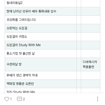
동네미용실2
현재 난리난 강유미 배우 통화내용 압수
초상화를 그려드립니다
쇼핑하는 도믿걸
도믿걸의 귀청소
도믿걸의 Study With Me
좋소기업 첫 출근한 날
디바제시카
수련회날 밤
특별출연
후배가 생긴 경력직 막내
백화점 명품관 오픈런
일진 Study With Me
1
2
무척 조심스러운 네일샵 직원