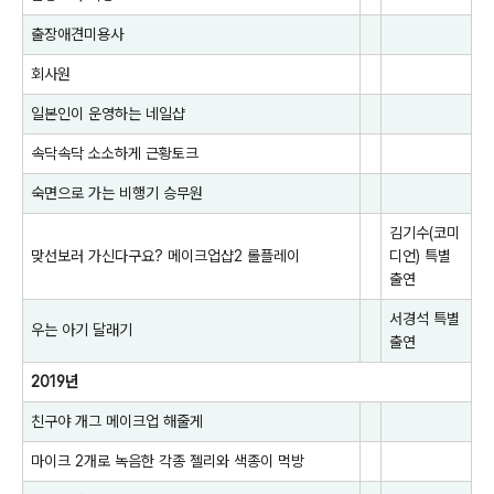
출장애견미용사
회사원
일본인이 운영하는 네일샵
속닥속닥 소소하게 근황토크
숙면으로 가는 비행기 승무원
김기수(코미
맞선보러 가신다구요? 메이크업샵2 롤플레이
디언)
특별
출연
서경석
특별
우는 아기 달래기
출연
2019년
친구야 개그 메이크업 해줄게
마이크 2개로 녹음한 각종 젤리와 색종이 먹방