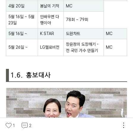
4월 20일
봄날의 기적
MC
5월 16일 ~ 5월
안싸우면 다
78회 ~ 79회
23일
행이야
5월 16일 ~
K STAR
도원차트
MC
장윤정의 도장깨기 -
5월 26일 ~
LG헬로비전
MC
전 국민 가수 만들기
1.6. 홍보대사
1
2