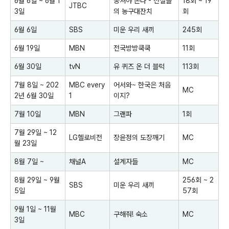
6월 6일 ~ 6월 1
뭉쳐야 쏜다 - 전설들
18회 ~ 19
JTBC
3일
의 농구대잔치
회
6월 6일
SBS
미운 우리 새끼
245회
6월 19일
MBN
전국방방쿡쿡
11회
6월 30일
tvN
유 퀴즈 온 더 블럭
113회
7월 8일 ~ 202
MBC every
어서와~ 한국은 처음
MC
2년 6월 30일
1
이지?
7월 10일
MBN
그랜파
1회
7월 29일 ~ 12
LG헬로비전
장윤정의 도장깨기
MC
월 23일
8월 7일 ~
채널A
설계자들
MC
8월 29일 ~ 9월
256회 ~ 2
SBS
미운 우리 새끼
5일
57회
9월 1일 ~ 11월
MBC
구해줘! 숙소
MC
3일