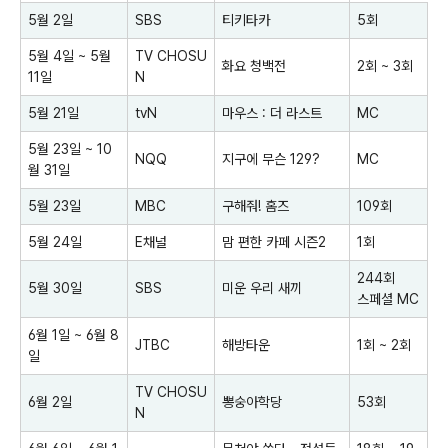
5월 2일
SBS
티키타카
5회
5월 4일 ~ 5월
TV CHOSU
화요 청백전
2회 ~ 3회
11일
N
5월 21일
tvN
마우스 : 더 라스트
MC
5월 23일 ~ 10
NQQ
지구에 무슨 129?
MC
월 31일
5월 23일
MBC
구해줘! 홈즈
109회
5월 24일
E채널
맘 편한 카페 시즌2
1회
244회
5월 30일
SBS
미운 우리 새끼
스페셜 MC
6월 1일 ~ 6월 8
JTBC
해방타운
1회 ~ 2회
일
TV CHOSU
6월 2일
뽕숭아학당
53회
N