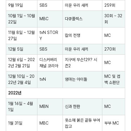
9월 19일
SBS
미운 우리 새끼
259회
10월 1일 ~ 10월
30회 ~ 32
MBC
다큐플렉스
22일
회
11월 8일 ~ 12월
tvN STOR
칼의 전쟁
MC
27일
Y
12월 5일
SBS
미운 우리 새끼
270회
12월 6일 ~ 202
디스커버리
지구에 무슨129? 시
MC
2년 2월 21일
채널 코리아
즌2
12월 10일 ~ 20
MC 및 컴
tvN
엄마는 아이돌
22년 2월 4일
백 소환단
2022년
1월 16일 ~ 4월
MBN
신과 한판
MC
1일
옷소매 붉은 끝동 부여
1월 31일
MBC
부부 MC
잡고