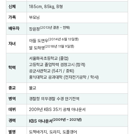
신체
185cm, 85kg,
B형
가족
부모님
(2013년 결혼 ~ 현재)
배우자
장윤정
(2014년 6월 13일생)
아들 도연우
자녀
(2018년 11월 9일생)
딸 도하영
서울화곡초등학교
(졸업)
고등학교 졸업학력 검정고시
(합격)
학력
공군사관학교
(54기 / 중퇴)
홍익대학교 공과대학
(전자전기공학 / 학사)
종교
불교
병역
경찰청 의무경찰
수경
만기전역
데뷔
2009년
KBS
35기 공채 아나운서
(2009년 ~ 2021년)
경력
KBS
아나운서
별명
도책바가지
,
도라지
,
도플갱어