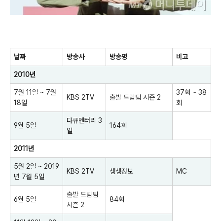
날짜
방송사
방송명
비고
2010년
7월 11일 ~ 7월
37회 ~ 38
KBS 2TV
출발 드림팀 시즌 2
18일
회
다큐멘터리 3
9월 5일
164회
일
2011년
5월 2일 ~ 2019
KBS 2TV
생생정보
MC
년 7월 5일
출발 드림팀
6월 5일
84회
시즌 2