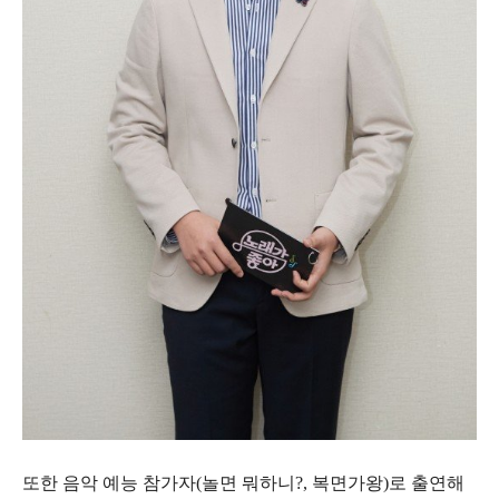
또한 음악 예능 참가자(놀면 뭐하니?, 복면가왕)로 출연해