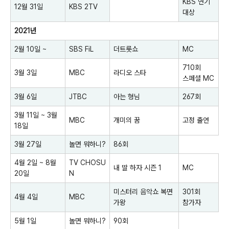
KBS 연기
12월 31일
KBS 2TV
대상
2021년
2월 10일 ~
SBS FiL
더트롯쇼
MC
710회
3월 3일
MBC
라디오 스타
스페셜 MC
3월 6일
JTBC
아는 형님
267회
3월 11일 ~ 3월
MBC
개미의 꿈
고정 출연
18일
3월 27일
놀면 뭐하니?
86회
4월 2일 ~ 8월
TV CHOSU
내 딸 하자
시즌 1
MC
20일
N
미스터리 음악쇼 복면
301회
4월 4일
MBC
가왕
참가자
5월 1일
놀면 뭐하니?
90회