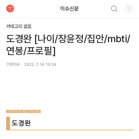
검색하기
이슈신문
티스토리
카테고리 없음
도경완 [나이/장윤정/집안/mbti/
연봉/프로필]
기자이슈
2022. 7. 14. 15:34
기자이슈의 최근 이슈있슈
도경완