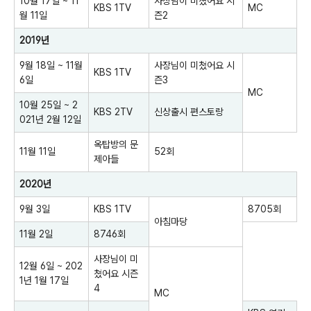
10월 17일 ~ 11
사장님이 미쳤어요 시
KBS 1TV
MC
월 11일
즌2
2019년
9월 18일 ~ 11월
사장님이 미쳤어요 시
KBS 1TV
6일
즌3
MC
10월 25일 ~ 2
KBS 2TV
신상출시 편스토랑
021년 2월 12일
옥탑방의 문
11월 11일
52회
제아들
2020년
9월 3일
KBS 1TV
8705회
아침마당
11월 2일
8746회
사장님이 미
12월 6일 ~ 202
쳤어요 시즌
1년 1월 17일
4
MC