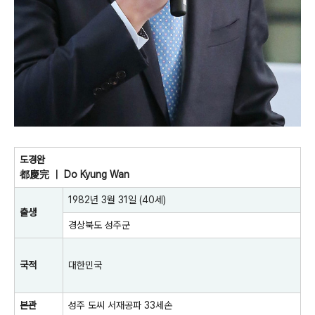
도경완
都慶完 ｜ Do Kyung Wan
1982년
3월 31일
(40세)
출생
경상북도
성주군
국적
대한민국
본관
성주 도씨
서재공파 33세손